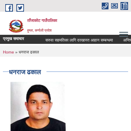
Skip to main content
ताँजाकोट गाउँपालिका
हुम्ला, कर्णाली प्रदेश
प्रमुख समाचार
सरुवा सहमतिका लागि दरखास्त आहान सम्बन्धमा
You are here
Home
» धनराज ढकाल
धनराज ढकाल